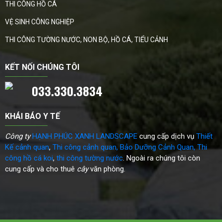
THI CÔNG HỒ CÁ
VỆ SINH CÔNG NGHIỆP
THI CÔNG TƯỜNG NƯỚC, NON BỘ, HỒ CÁ, TIỂU CẢNH
KẾT NỐI CHÚNG TÔI
033.330.3834
KHÁI BÁO Y TẾ
Công ty
HẠNH PHÚC XANH LANDSCAPE
cung cấp dịch vụ
Thiết
Kế cảnh quan
,
Thi công cảnh quan
,
Bảo Dưỡng Cảnh Quan
,
Thi
công hồ cá koi
,
thi công tường nước
. Ngoài ra chúng tôi còn
cung cấp và cho thuê
cây
văn phòng.