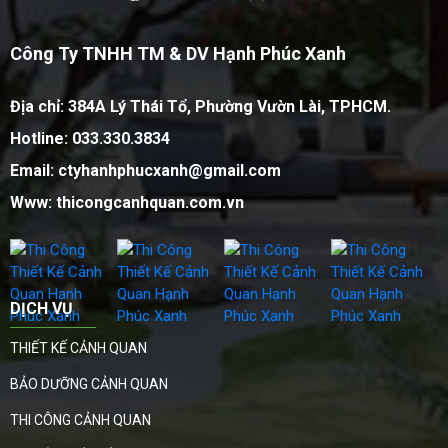
Công Ty TNHH TM & DV Hạnh Phúc Xanh
Địa chỉ: 384A Lý Thái Tổ, Phường Vườn Lài, TPHCM.
Hotline: 033.330.3834
Email: ctyhanhphucxanh@gmail.com
Www: thicongcanhquan.com.vn
DỊCH VỤ
THIẾT KẾ CẢNH QUAN
BẢO DƯỠNG CẢNH QUAN
THI CÔNG CẢNH QUAN