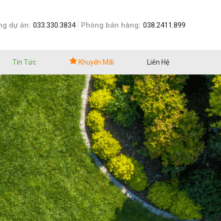
g dự án:
033.330.3834
Phòng bán hàng:
038.2411.899
Tin Tức
Khuyến Mãi
Liên Hệ