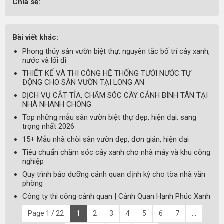
Chia sẻ:
Bài viết khác:
Phong thủy sân vườn biệt thự: nguyên tắc bố trí cây xanh,
nước và lối đi
THIẾT KẾ VÀ THI CÔNG HỆ THỐNG TƯỚI NƯỚC TỰ
ĐỘNG CHO SÂN VƯỜN TẠI LONG AN
DỊCH VỤ CẮT TỈA, CHĂM SÓC CÂY CẢNH BÌNH TÂN TẠI
NHÀ NHANH CHÓNG
Top những mẫu sân vườn biệt thự đẹp, hiện đại. sang
trọng nhất 2026
15+ Mẫu nhà chòi sân vườn đẹp, đơn giản, hiện đại
Tiêu chuẩn chăm sóc cây xanh cho nhà máy và khu công
nghiệp
Quy trình bảo dưỡng cảnh quan định kỳ cho tòa nhà văn
phòng
Công ty thi công cảnh quan | Cảnh Quan Hạnh Phúc Xanh
Page 1 / 22
1
2
3
4
5
6
7
...