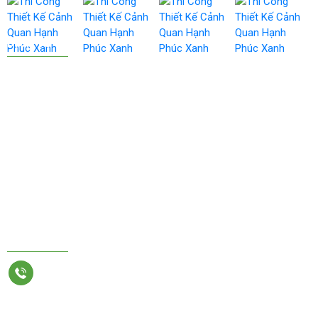
DỊCH VỤ
THIẾT KẾ CẢNH QUAN
BẢO DƯỠNG CẢNH QUAN
THI CÔNG CẢNH QUAN
THI CÔNG HỒ CÁ
VỆ SINH CÔNG NGHIỆP
THI CÔNG TƯỜNG NƯỚC, NON BỘ, HỒ CÁ, TIỂU CẢNH
KẾT NỐI CHÚNG TÔI
033.330.3834
KHÁI BÁO Y TẾ