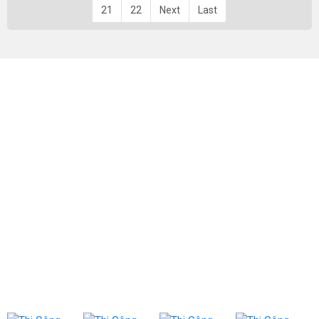
21
22
Next
Last
Công Ty TNHH TM & DV Hạnh Phúc Xanh
Địa chỉ: 384A Lý Thái Tổ, Phường Vườn Lài, TPHCM.
Hotline: 033.330.3834
Email: ctyhanhphucxanh@gmail.com
Www: thicongcanhquan.com.vn