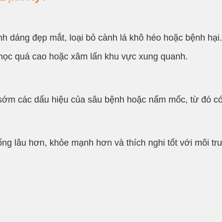
h dáng đẹp mắt, loại bỏ cành lá khô héo hoặc bệnh hại.
ọc quá cao hoặc xâm lấn khu vực xung quanh.
m các dấu hiệu của sâu bệnh hoặc nấm mốc, từ đó có biệ
ng lâu hơn, khỏe mạnh hơn và thích nghi tốt với môi tr