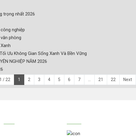
g trọng nhất 2026
 công nghiệp
à văn phòng
 Xanh
 Tối Ưu Không Gian Sống Xanh Và Bền Vững
UYÊN NGHIỆP NĂM 2026
26
1 / 22
1
2
3
4
5
6
7
...
21
22
Next
DỊCH VỤ
KẾT NỐI CHÚNG TÔI
033.330.3834
THIẾT KẾ CẢNH QUAN