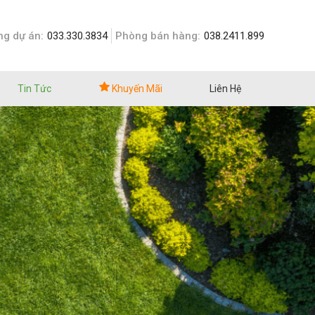
g dự án:
033.330.3834
Phòng bán hàng:
038.2411.899
Tin Tức
Khuyến Mãi
Liên Hệ