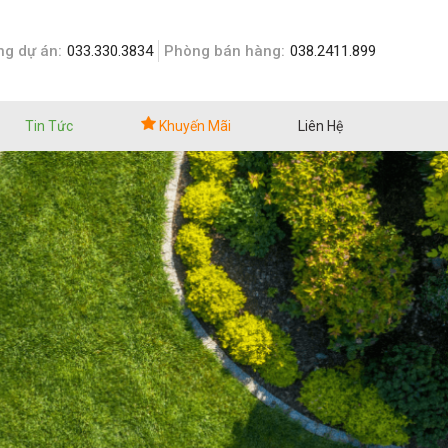
g dự án:
033.330.3834
Phòng bán hàng:
038.2411.899
Tin Tức
Khuyến Mãi
Liên Hệ