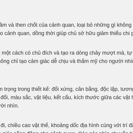
tâm và then chốt của cảnh quan, loại bỏ những gì không
o cảnh quan, dồng thời giúp chủ sở hữu giảm thiểu chi p
 một cách có chủ đích và tạo ra dòng chảy mượt mà, tự
hông chỉ tạo cảm giác dễ chịu và thẩm mỹ cho người nhì
rọng trong thiết kế: đối xứng, cân bằng, độc lập, tương
ối, màu sắc, vật liệu, kết cấu, kích thước giữa các vật 
ời nhìn.
, chiều cao vật thể, khoảng dốc địa hình cùng với trí đ