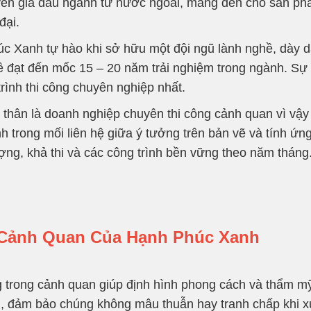
yên gia đầu ngành từ nước ngoài, mang đến cho sản phẩ
đại.
c Xanh tự hào khi sở hữu một đội ngũ lành nghề, dày dặ
ề đạt đến mốc 15 – 20 năm trải nghiệm trong ngành. Sự 
ình thi công chuyên nghiệp nhất.
 thân là doanh nghiệp chuyên thi công cảnh quan vì vậy
h trong mối liên hệ giữa ý tưởng trên bản vẽ và tính ứ
ợng, khả thi và các công trình bền vững theo năm tháng
 Cảnh Quan Của Hạnh Phúc Xanh
g trong cảnh quan giúp định hình phong cách và thẩm mỹ
an, đảm bảo chúng không mâu thuẫn hay tranh chấp khi x