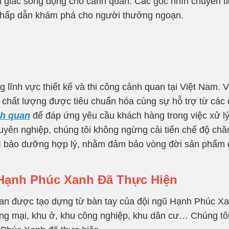
ảm giác sống động cho cảnh quan. Các góc nhìn chuyển tiế
à hấp dẫn khám phá cho người thưởng ngoạn.
g lĩnh vực thiết kế và thi công cảnh quan tại Việt Nam. 
 chất lượng được tiêu chuẩn hóa cùng sự hỗ trợ từ các 
nh quan
để đáp ứng yêu cầu khách hàng trong việc xử lý 
yên nghiệp, chúng tôi không ngừng cải tiến chế độ chă
ì bảo dưỡng hợp lý, nhằm đảm bảo vòng đời sản phẩm đư
 Hạnh Phúc Xanh Đã Thực Hiện
quan được tạo dựng từ bàn tay của đội ngũ Hạnh Phúc Xan
hương mại, khu ở, khu công nghiệp, khu dân cư… Chúng tô