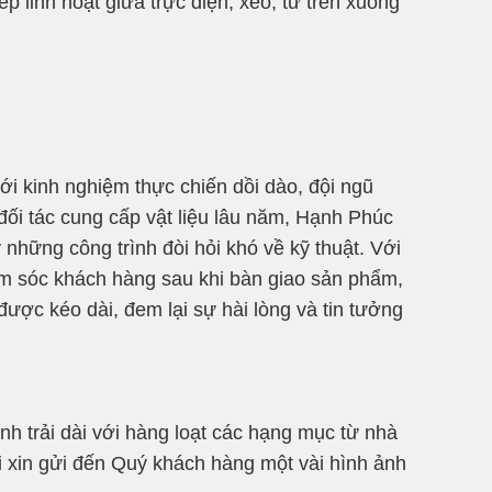
p linh hoạt giữa trực diện, xéo, từ trên xuống
Với kinh nghiệm thực chiến dồi dào, đội ngũ
đối tác cung cấp vật liệu lâu năm, Hạnh Phúc
những công trình đòi hỏi khó về kỹ thuật. Với
m sóc khách hàng sau khi bàn giao sản phẩm,
ợc kéo dài, đem lại sự hài lòng và tin tưởng
h trải dài với hàng loạt các hạng mục từ nhà
i xin gửi đến Quý khách hàng một vài hình ảnh