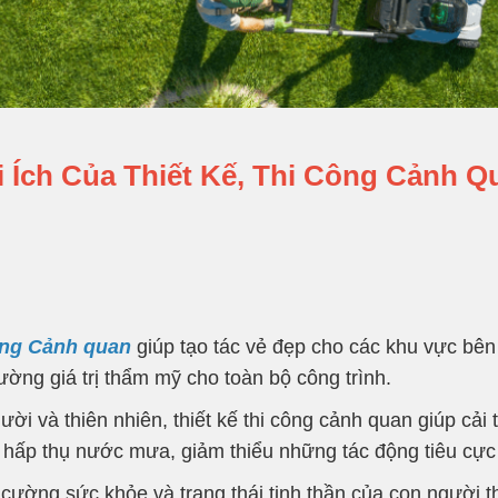
i Ích Của Thiết Kế, Thi Công Cảnh Q
công Cảnh quan
giúp tạo tác vẻ đẹp cho các khu vực bên 
ường giá trị thẩm mỹ cho toàn bộ công trình.
ời và thiên nhiên, thiết kế thi công cảnh quan giúp cải 
hấp thụ nước mưa, giảm thiểu những tác động tiêu cực 
g cường sức khỏe và trạng thái tinh thần của con người 