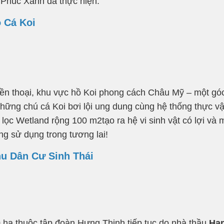
Phúc Xanh đã thực hiện.
 Cá Koi
thoại, khu vực hồ Koi phong cách Châu Mỹ – một góc “
à những chú cá Koi bơi lội ung dung cùng hệ thống thực 
c Wetland rộng 100 m2tạo ra hệ vi sinh vật có lợi và 
g sử dụng trong tương lai!
u Dân Cư Sinh Thái
ha thuộc tập đoàn Hưng Thịnh tiếp tục do nhà thầu
Hạ