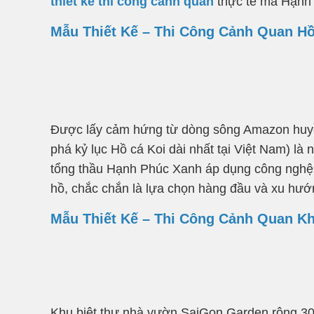
thiết kế thi công cảnh quan
thực tế mà Hạnh 
Mẫu Thiết Kế – Thi Công Cảnh Quan Hồ
Được lấy cảm hứng từ dòng sông Amazon huyền 
phá kỷ lục Hồ cá Koi dài nhất tại Việt Nam) l
tổng thầu Hạnh Phúc Xanh áp dụng công nghệ lọ
hồ, chắc chắn là lựa chọn hàng đầu và xu hướn
Mẫu Thiết Kế – Thi Công Cảnh Quan Kh
Khu biệt thự nhà vườn SaiGon Garden rộng 30 