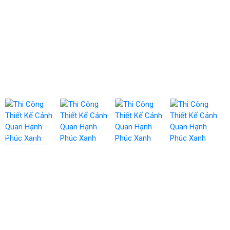
Công Ty TNHH TM & DV Hạnh Phúc Xanh
Địa chỉ: 384A Lý Thái Tổ, Phường Vườn Lài, TPHCM.
Hotline: 033.330.3834
Email: ctyhanhphucxanh@gmail.com
Www: thicongcanhquan.com.vn
DỊCH VỤ
THIẾT KẾ CẢNH QUAN
BẢO DƯỠNG CẢNH QUAN
THI CÔNG CẢNH QUAN
THI CÔNG HỒ CÁ
VỆ SINH CÔNG NGHIỆP