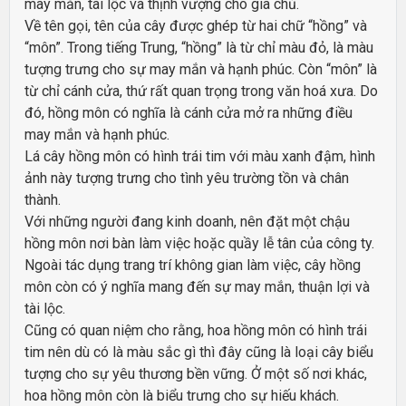
may mắn, tài lộc và thịnh vượng cho gia chủ.
Về tên gọi, tên của cây được ghép từ hai chữ “hồng” và
“môn”. Trong tiếng Trung, “hồng” là từ chỉ màu đỏ, là màu
tượng trưng cho sự may mắn và hạnh phúc. Còn “môn” là
từ chỉ cánh cửa, thứ rất quan trọng trong văn hoá xưa. Do
đó, hồng môn có nghĩa là cánh cửa mở ra những điều
may mắn và hạnh phúc.
Lá cây hồng môn có hình trái tim với màu xanh đậm, hình
ảnh này tượng trưng cho tình yêu trường tồn và chân
thành.
Với những người đang kinh doanh, nên đặt một chậu
hồng môn nơi bàn làm việc hoặc quầy lễ tân của công ty.
Ngoài tác dụng trang trí không gian làm việc, cây hồng
môn còn có ý nghĩa mang đến sự may mắn, thuận lợi và
tài lộc.
Cũng có quan niệm cho rằng, hoa hồng môn có hình trái
tim nên dù có là màu sắc gì thì đây cũng là loại cây biểu
tượng cho sự yêu thương bền vững. Ở một số nơi khác,
hoa hồng môn còn là biểu trưng cho sự hiếu khách.