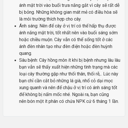
ánh mặt trời vào buổi trưa nắng gắt vì cây sẽ rất dễ
bị bỏng. Những không gian mát mẻ có điều hòa sẽ
là môi trường thích hợp cho cây.
Ánh sáng: Nên để cây ở vị trí có thể hấp thụ được
ánh nắng mặt trời, tốt nhất nên vào buổi sáng sớm
hoặc chiều muộn. Cây vẫn có thể sống tốt ở các
ánh đèn nhân tạo như đèn điện hoặc đèn huỳnh
quang.
Sâu bệnh: Cây hồng môn ít khi bị bệnh nhưng lâu lâu
bạn vẫn sẽ thấy xuất hiện những tình trạng mà các
loại cây thường gặp như thối thân, thối rễ,.. Lúc này
bạn chỉ cần cắt bỏ những lá già, nhổ cỏ dại mọc
xung quanh và nên để chậu ở vị trí có ánh sáng tốt
để không bị nấm mốc nhé. Ngoài ra, bạn cũng
nên bón một ít phân có chứa NPK cứ 6 tháng 1 lần.