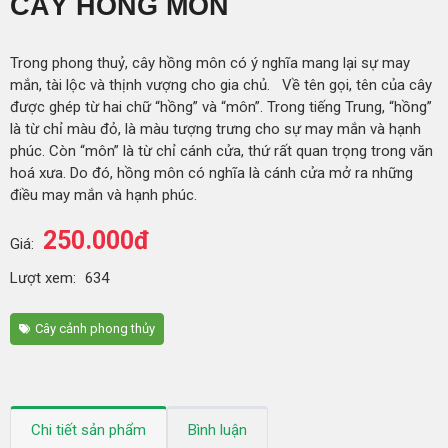
CÂY HỒNG MÔN
Trong phong thuỷ, cây hồng môn có ý nghĩa mang lại sự may
mắn, tài lộc và thịnh vượng cho gia chủ. Về tên gọi, tên của cây
được ghép từ hai chữ “hồng” và “môn”. Trong tiếng Trung, “hồng”
là từ chỉ màu đỏ, là màu tượng trưng cho sự may mắn và hạnh
phúc. Còn “môn” là từ chỉ cánh cửa, thứ rất quan trọng trong văn
hoá xưa. Do đó, hồng môn có nghĩa là cánh cửa mở ra những
điều may mắn và hạnh phúc.
250.000đ
Giá:
Lượt xem:
634
Cây cảnh phong thủy
Chi tiết sản phẩm
Bình luận