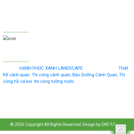
THI CÔNG TƯỜNG NƯỚC, NON BỘ, HỒ CÁ, TIỂU CẢNH
KẾT NỐI CHÚNG TÔI
033.330.3834
KHÁI BÁO Y TẾ
Công ty
HẠNH PHÚC XANH LANDSCAPE
cung cấp dịch vụ
Thiết
Kế cảnh quan
,
Thi công cảnh quan
,
Bảo Dưỡng Cảnh Quan
,
Thi
công hồ cá koi
,
thi công tường nước
. Ngoài ra chúng tôi còn
cung cấp và cho thuê
cây
văn phòng.
© 2026 Copyright
All Rights Reserved. Design by DNC MEDIA
.